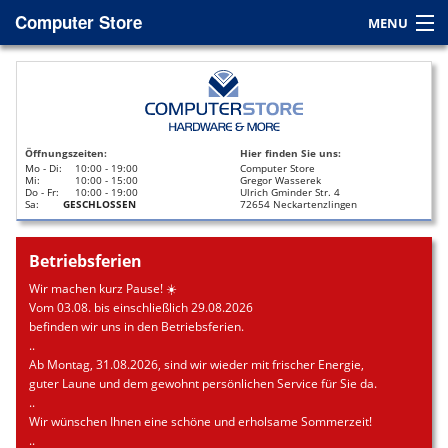
Computer Store
MENU
Home
Service
Öffnungszeiten:
Hier finden Sie uns:
Leasing
Mo - Di:
10:00 - 19:00
Computer Store
Mi:
10:00 - 15:00
Gregor Wasserek
Do - Fr:
10:00 - 19:00
Ulrich Gminder Str. 4
Datenrettung
Sa:
GESCHLOSSEN
72654 Neckartenzlingen
Kontakt / Anfahrt
Betriebsferien
Wir machen kurz Pause! ☀️
Vom 03.08. bis einschließlich 29.08.2026
befinden wir uns in den Betriebsferien.
..
Ab Montag, 31.08.2026, sind wir wieder mit frischer Energie,
guter Laune und dem gewohnt persönlichen Service für Sie da.
..
Wir wünschen Ihnen eine schöne und erholsame Sommerzeit!
..