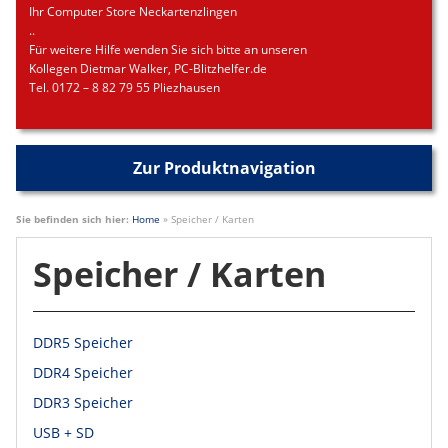
Ihr Computer Store Neckartenzlingen
..
Für weitere Hilfe wenden Sie sich bitte an unseren
Kollegen Dietmar Walker, PC-Blitzhelfer.de
Tel. 0172 – 8 82 79 55 Pliezhausen
Zur Produktnavigation
Sie befinden sich hier:
Home
»
Speicher / Karten
Speicher / Karten
DDR5 Speicher
DDR4 Speicher
DDR3 Speicher
USB + SD