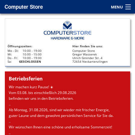
Computer Store
MENU
Home
Service
Öffnungszeiten:
Hier finden Sie uns:
Leasing
Mo - Di:
10:00 - 19:00
Computer Store
Mi:
10:00 - 15:00
Gregor Wasserek
Do - Fr:
10:00 - 19:00
Ulrich Gminder Str. 4
Datenrettung
Sa:
GESCHLOSSEN
72654 Neckartenzlingen
Kontakt / Anfahrt
Betriebsferien
Wir machen kurz Pause! ☀️
Vom 03.08. bis einschließlich 29.08.2026
befinden wir uns in den Betriebsferien.
..
Ab Montag, 31.08.2026, sind wir wieder mit frischer Energie,
guter Laune und dem gewohnt persönlichen Service für Sie da.
..
Wir wünschen Ihnen eine schöne und erholsame Sommerzeit!
..