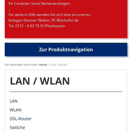
Ihr Computer Store Neckartenzlingen
..
Für weitere Hilfe wenden Sie sich bitte an unseren
Kollegen Dietmar Walker, PC-Blitzhelfer.de
Tel. 0172 – 8 82 79 55 Pliezhausen
Zur Produktnavigation
Sie befinden sich hier:
Home
»
LAN / WLAN
LAN / WLAN
LAN
WLAN
DSL-Router
Switche