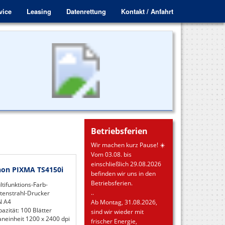
vice
Leasing
Datenrettung
Kontakt / Anfahrt
Betriebsferien
Wir machen kurz Pause! ☀️
Vom 03.08. bis
einschließlich 29.08.2026
on PIXMA TS4150i
befinden wir uns in den
Betriebsferien.
tifunktions-Farb-
..
ntenstrahl-Drucker
N A4
Ab Montag, 31.08.2026,
azität: 100 Blätter
sind wir wieder mit
aneinheit 1200 x 2400 dpi
frischer Energie,