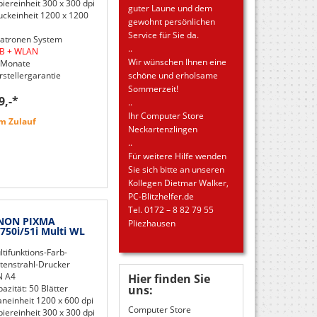
iereinheit 300 x 300 dpi
guter Laune und dem
uckeinheit 1200 x 1200
gewohnt persönlichen
Service für Sie da.
Patronen System
..
B + WLAN
Wir wünschen Ihnen eine
 Monate
rstellergarantie
schöne und erholsame
Sommerzeit!
9,-*
..
Ihr Computer Store
m Zulauf
Neckartenzlingen
..
Für weitere Hilfe wenden
Sie sich bitte an unseren
Kollegen Dietmar Walker,
PC-Blitzhelfer.de
Tel. 0172 – 8 82 79 55
NON PIXMA
Pliezhausen
750i/51i Multi WL
tifunktions-Farb-
ntenstrahl-Drucker
N A4
Hier finden Sie
uns:
azität: 50 Blätter
aneinheit 1200 x 600 dpi
Computer Store
iereinheit 300 x 300 dpi