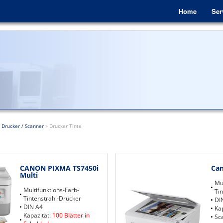
Home
Ser
»
Drucker / Scanner
»
Drucker Tinte
CANON PIXMA TS7450i
Can
Multi
Mul
Multifunktions-Farb-
Ti
Tintenstrahl-Drucker
DI
DIN A4
Kap
Kapazität:
100 Blätter in
Sc