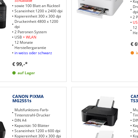
Schublade
Kop
sowie 100 Blatt an Rückteil
Dr
Scaneinheit 1200 x 2400 dpi
dpi
Kopiereinheit 300 x 300 dpi
2 
Druckeinheit 4800 x 1200
US
dpi
12
2 Patronen System
He
USB
+ WLAN
12 Monate
€ 6
Herstellergarantie
in weiss oder schwarz
i
€ 99,-*
auf Lager
CANON PIXMA
CA
MG2551s
TS3
Multifunktions-Farb-
Mul
Tintenstrahl-Drucker
Ti
DIN A4
DI
Kapazität: 50 Blätter
Kap
Scaneinheit 1200 x 600 dpi
Sc
Kopiereinheit 300 x 300 dpi
Kop