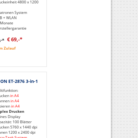
uckeinheit 4800 x 1200
Patronen System
B + WLAN
 Monate
rstellergarantie
€ 69,-*
,-*
m Zulauf
ON ET-2876 3-in-1
tifunktion:
ucken
in A4
annen
in A4
pieren
in A4
plex Drucken
ines Display
azität: 100 Blätter
ucken 5760 x 1440 dpi
anen 1200 x 2400 dpi
Eco-Tank System