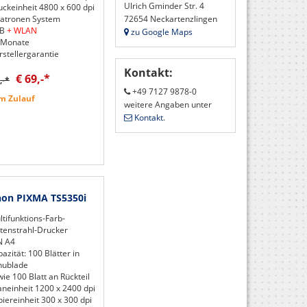
Ulrich Gminder Str. 4
uckeinheit 4800 x 600 dpi
72654 Neckartenzlingen
Patronen System
SB
+ WLAN
zu Google Maps
 Monate
rstellergarantie
Kontakt:
€ 69,-*
,-*
+49 7127 9878-0
m Zulauf
weitere Angaben unter
Kontakt
.
on PIXMA TS5350i
tifunktions-Farb-
ntenstrahl-Drucker
N A4
azität: 100 Blätter in
hublade
ie 100 Blatt an Rückteil
aneinheit 1200 x 2400 dpi
iereinheit 300 x 300 dpi