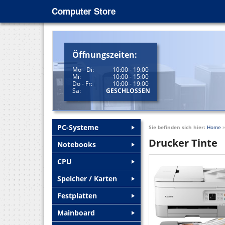
Computer Store
Öffnungszeiten:
Mo - Di:
10:00 - 19:00
Mi:
10:00 - 15:00
Do - Fr:
10:00 - 19:00
Sa:
GESCHLOSSEN
PC-Systeme
Sie befinden sich hier:
Home
+
Drucker Tinte
Notebooks
+
CPU
+
Speicher / Karten
+
Festplatten
+
Mainboard
+