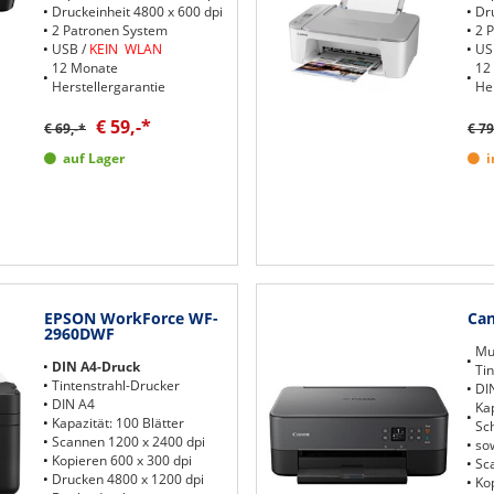
Druckeinheit 4800 x 600 dpi
Dr
2 Patronen System
2 
USB /
KEIN WLAN
U
12 Monate
12
Herstellergarantie
He
€ 59,-*
€ 69,-*
€ 79
auf Lager
i
EPSON WorkForce WF-
Can
2960DWF
Mul
DIN A4-Druck
Ti
Tintenstrahl-Drucker
DI
DIN A4
Kap
Kapazität: 100 Blätter
Sc
Scannen 1200 x 2400 dpi
sow
Kopieren 600 x 300 dpi
Sc
Drucken 4800 x 1200 dpi
Kop