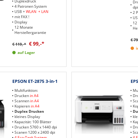
Duplexdruck
Dr
4 Patronen System
dpi
USB +
WLAN + LAN
2 
mit FAX !
US
Display
12
12 Monate
He
Herstellergarantie
€ 79
€ 99,-*
€ 119,-*
i
auf Lager
EPSON ET-2875 3-in-1
EPS
Multifunktion:
Mul
Drucken
in A4
Dr
Scannen
in A4
Sc
Kopieren
in A4
Ko
Duplex Drucken
Du
kleines Display
kle
Kapazität: 100 Blätter
Kap
Drucken 5760 x 1440 dpi
Dr
Scanen 1200 x 2400 dpi
Sc
4 Eco-Tank System
4 