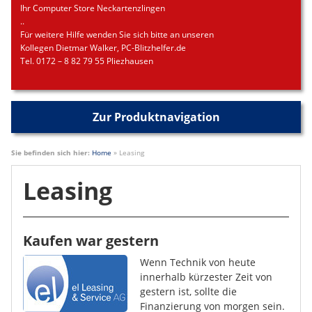
Ihr Computer Store Neckartenzlingen
..
Für weitere Hilfe wenden Sie sich bitte an unseren
Kollegen Dietmar Walker, PC-Blitzhelfer.de
Tel. 0172 – 8 82 79 55 Pliezhausen
Zur Produktnavigation
Sie befinden sich hier:
Home
»
Leasing
Leasing
Kaufen war gestern
Wenn Technik von heute
innerhalb kürzester Zeit von
gestern ist, sollte die
Finanzierung von morgen sein.