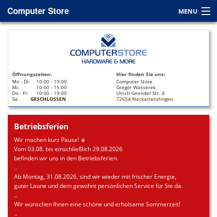
Computer Store
MENU
Home
Service
Öffnungszeiten:
Hier finden Sie uns:
Leasing
Mo - Di:
10:00 - 19:00
Computer Store
Mi:
10:00 - 15:00
Gregor Wasserek
Do - Fr:
10:00 - 19:00
Ulrich Gminder Str. 4
Datenrettung
Sa:
GESCHLOSSEN
72654 Neckartenzlingen
Kontakt / Anfahrt
Betriebsferien
Wir machen kurz Pause! ☀️
Vom 03.08. bis einschließlich 29.08.2026
befinden wir uns in den Betriebsferien.
..
Ab Montag, 31.08.2026, sind wir wieder mit frischer Energie,
guter Laune und dem gewohnt persönlichen Service für Sie da.
..
Wir wünschen Ihnen eine schöne und erholsame Sommerzeit!
..