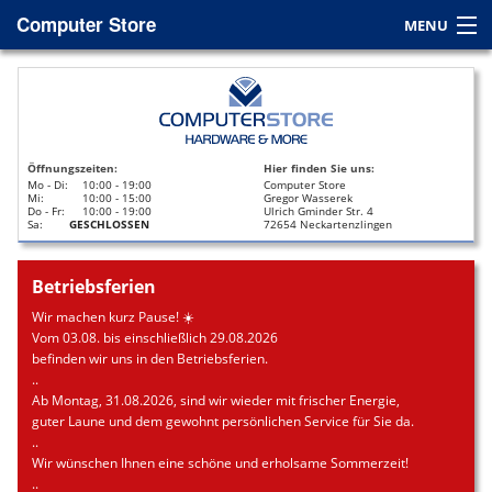
Computer Store
MENU
Home
Service
Öffnungszeiten:
Hier finden Sie uns:
Leasing
Mo - Di:
10:00 - 19:00
Computer Store
Mi:
10:00 - 15:00
Gregor Wasserek
Do - Fr:
10:00 - 19:00
Ulrich Gminder Str. 4
Datenrettung
Sa:
GESCHLOSSEN
72654 Neckartenzlingen
Kontakt / Anfahrt
Betriebsferien
Wir machen kurz Pause! ☀️
Vom 03.08. bis einschließlich 29.08.2026
befinden wir uns in den Betriebsferien.
..
Ab Montag, 31.08.2026, sind wir wieder mit frischer Energie,
guter Laune und dem gewohnt persönlichen Service für Sie da.
..
Wir wünschen Ihnen eine schöne und erholsame Sommerzeit!
..