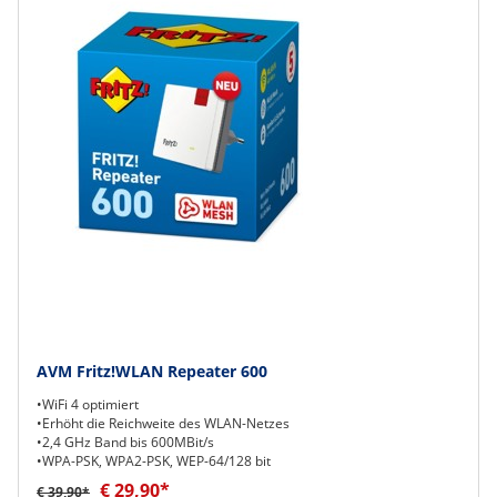
AVM Fritz!WLAN Repeater 600
•WiFi 4 optimiert
•Erhöht die Reichweite des WLAN-Netzes
•2,4 GHz Band bis 600MBit/s
•WPA-PSK, WPA2-PSK, WEP-64/128 bit
€ 29,90*
€ 39,90*