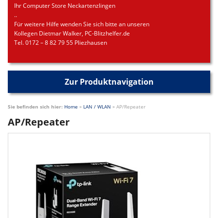
Ihr Computer Store Neckartenzlingen
..
Für weitere Hilfe wenden Sie sich bitte an unseren
Kollegen Dietmar Walker, PC-Blitzhelfer.de
Tel. 0172 – 8 82 79 55 Pliezhausen
Zur Produktnavigation
Sie befinden sich hier:
Home
»
LAN / WLAN
»
AP/Repeater
AP/Repeater