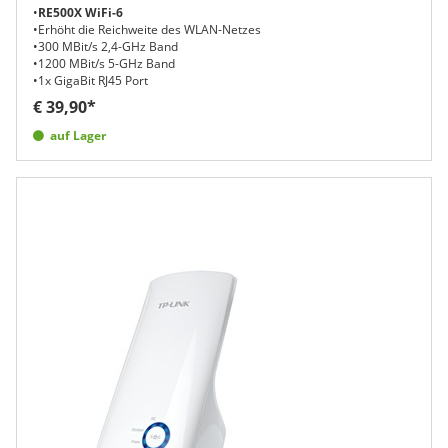
•
RE500X WiFi-6
•Erhöht die Reichweite des WLAN-Netzes
•300 MBit/s 2,4-GHz Band
•1200 MBit/s 5-GHz Band
•1x GigaBit RJ45 Port
€ 39,90*
auf Lager