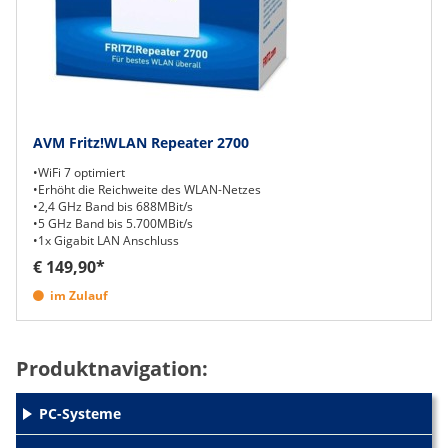
AVM Fritz!WLAN Repeater 2700
•WiFi 7 optimiert
•Erhöht die Reichweite des WLAN-Netzes
•2,4 GHz Band bis 688MBit/s
•5 GHz Band bis 5.700MBit/s
•1x Gigabit LAN Anschluss
€ 149,90*
im Zulauf
Produktnavigation:
PC-Systeme
+