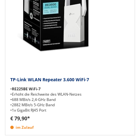
TP-Link WLAN Repeater 3.600 WiFi-7
•
RE225BE WiFi-7
•Erhöht die Reichweite des WLAN-Netzes
•688 MBit/s 2,4-GHz Band
•2882 MBit/s 5-GHz Band
•1x GigaBit RJ45 Port
€ 79,90*
im Zulauf