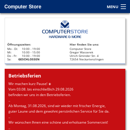
Computer Store
MENU
Home
Service
Öffnungszeiten:
Hier finden Sie uns:
Leasing
Mo - Di:
10:00 - 19:00
Computer Store
Mi:
10:00 - 15:00
Gregor Wasserek
Do - Fr:
10:00 - 19:00
Ulrich Gminder Str. 4
Datenrettung
Sa:
GESCHLOSSEN
72654 Neckartenzlingen
Kontakt / Anfahrt
Betriebsferien
Wir machen kurz Pause! ☀️
Vom 03.08. bis einschließlich 29.08.2026
befinden wir uns in den Betriebsferien.
..
Ab Montag, 31.08.2026, sind wir wieder mit frischer Energie,
guter Laune und dem gewohnt persönlichen Service für Sie da.
..
Wir wünschen Ihnen eine schöne und erholsame Sommerzeit!
..