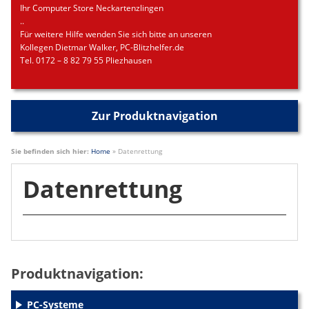
Ihr Computer Store Neckartenzlingen
..
Für weitere Hilfe wenden Sie sich bitte an unseren
Kollegen Dietmar Walker, PC-Blitzhelfer.de
Tel. 0172 – 8 82 79 55 Pliezhausen
Zur Produktnavigation
Sie befinden sich hier:
Home
»
Datenrettung
Datenrettung
Produktnavigation:
PC-Systeme