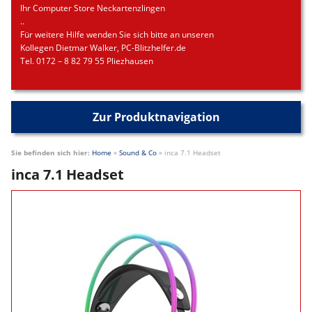
Ihr Computer Store Neckartenzlingen
..
Für weitere Hilfe wenden Sie sich bitte an unseren
Kollegen Dietmar Walker, PC-Blitzhelfer.de
Tel. 0172 – 8 82 79 55 Pliezhausen
Zur Produktnavigation
Sie befinden sich hier:
Home
»
Sound & Co
»
inca 7.1 Headset
inca 7.1 Headset