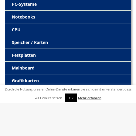
PC-Systeme
Notebooks
CPU
Speicher / Karten
Festplatten
Mainboard
Grafikkarten
Durch die Nutzung unserer Online-Dienste erklären Sie sich damit einverstanden, dass
TFT
wir Cookies setzen.
Ok
Mehr erfahren
Gehäuse
Drucker / Scanner
Ein / Ausgabegeräte