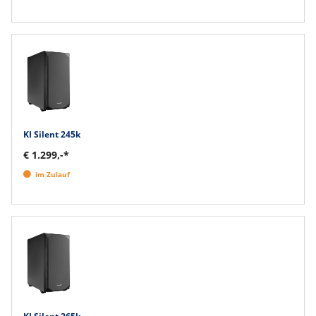
KI Silent 245k
€ 1.299,-*
im Zulauf