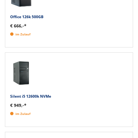
Office 126k 500GB
€ 666,-*
im Zulauf
Silent i5 12600k NVMe
€ 949,-*
im Zulauf