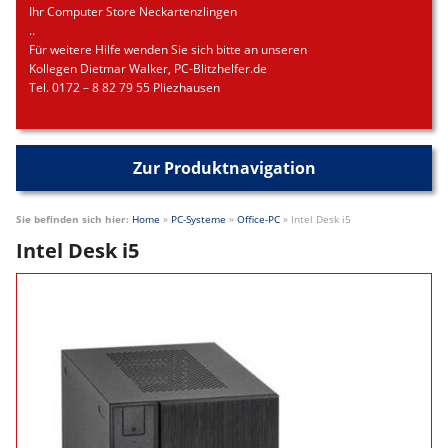
Ihr Computer Store Neckartenzlingen
..
Für weitere Hilfe wenden Sie sich bitte an unseren
Kollegen Dietmar Walker, PC-Blitzhelfer.de
Tel. 0172 – 8 82 79 55 Pliezhausen
Zur Produktnavigation
Sie befinden sich hier:
Home
»
PC-Systeme
»
Office-PC
»
Intel Desk i5
Intel Desk i5