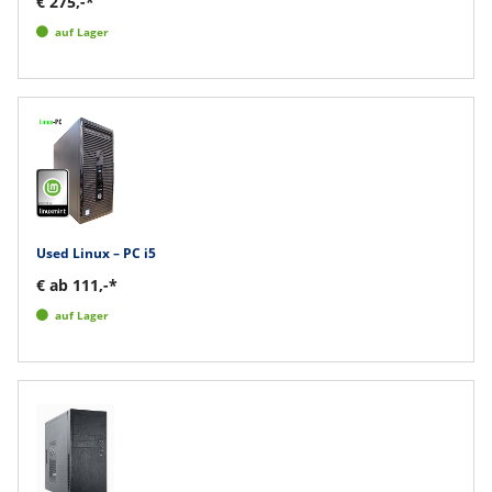
€ 275,-*
auf Lager
Used Linux – PC i5
€ ab 111,-*
auf Lager