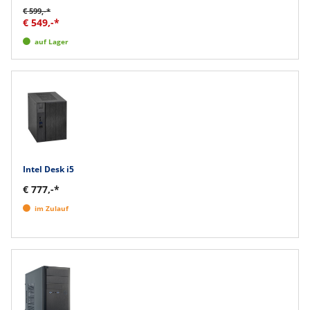
€ 599,-*
€ 549,-*
auf Lager
Intel Desk i5
€ 777,-*
im Zulauf