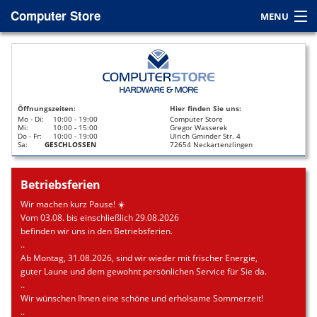
Computer Store
MENU
Home
Service
Öffnungszeiten:
Hier finden Sie uns:
Leasing
Mo - Di:
10:00 - 19:00
Computer Store
Mi:
10:00 - 15:00
Gregor Wasserek
Do - Fr:
10:00 - 19:00
Ulrich Gminder Str. 4
Datenrettung
Sa:
GESCHLOSSEN
72654 Neckartenzlingen
Kontakt / Anfahrt
Betriebsferien
Wir machen kurz Pause! ☀️
Vom 03.08. bis einschließlich 29.08.2026
befinden wir uns in den Betriebsferien.
..
Ab Montag, 31.08.2026, sind wir wieder mit frischer Energie,
guter Laune und dem gewohnt persönlichen Service für Sie da.
..
Wir wünschen Ihnen eine schöne und erholsame Sommerzeit!
..