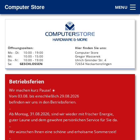
Computer Store
MENU
Home
Service
Öffnungszeiten:
Hier finden Sie uns:
Leasing
Mo - Di:
10:00 - 19:00
Computer Store
Mi:
10:00 - 15:00
Gregor Wasserek
Do - Fr:
10:00 - 19:00
Ulrich Gminder Str. 4
Datenrettung
Sa:
GESCHLOSSEN
72654 Neckartenzlingen
Kontakt / Anfahrt
Betriebsferien
Wir machen kurz Pause! ☀️
Vom 03.08. bis einschließlich 29.08.2026
befinden wir uns in den Betriebsferien.
..
Ab Montag, 31.08.2026, sind wir wieder mit frischer Energie,
guter Laune und dem gewohnt persönlichen Service für Sie da.
..
Wir wünschen Ihnen eine schöne und erholsame Sommerzeit!
..