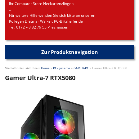
Ihr Computer Store Neckartenzlingen
..
Für weitere Hilfe wenden Sie sich bitte an unseren
Kollegen Dietmar Walker, PC-Blitzhelfer.de
Tel. 0172 – 8 82 79 55 Pliezhausen
Zur Produktnavigation
Sie befinden sich hier:
Home
»
PC-Systeme
»
GAMER-PC
»
Gamer Ultra-7 RTX5080
Gamer Ultra-7 RTX5080