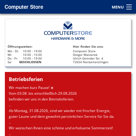
Computer Store
MENU
Home
Service
Öffnungszeiten:
Hier finden Sie uns:
Leasing
Mo - Di:
10:00 - 19:00
Computer Store
Mi:
10:00 - 15:00
Gregor Wasserek
Do - Fr:
10:00 - 19:00
Ulrich Gminder Str. 4
Datenrettung
Sa:
GESCHLOSSEN
72654 Neckartenzlingen
Kontakt / Anfahrt
Betriebsferien
Wir machen kurz Pause! ☀️
Vom 03.08. bis einschließlich 29.08.2026
befinden wir uns in den Betriebsferien.
..
Ab Montag, 31.08.2026, sind wir wieder mit frischer Energie,
guter Laune und dem gewohnt persönlichen Service für Sie da.
..
Wir wünschen Ihnen eine schöne und erholsame Sommerzeit!
..