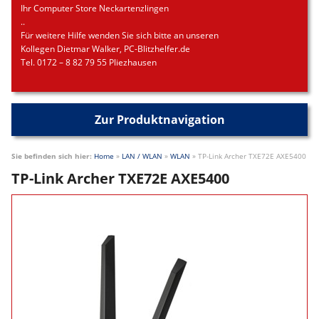
Ihr Computer Store Neckartenzlingen
..
Für weitere Hilfe wenden Sie sich bitte an unseren
Kollegen Dietmar Walker, PC-Blitzhelfer.de
Tel. 0172 – 8 82 79 55 Pliezhausen
Zur Produktnavigation
Sie befinden sich hier:
Home
»
LAN / WLAN
»
WLAN
»
TP-Link Archer TXE72E AXE5400
TP-Link Archer TXE72E AXE5400