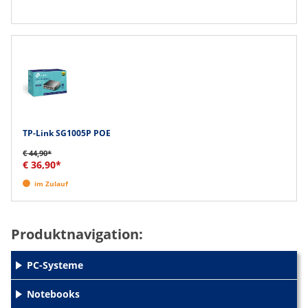
TP-Link SG1005P POE
€ 44,90*
€ 36,90*
im Zulauf
Produktnavigation:
PC-Systeme
+
Notebooks
+