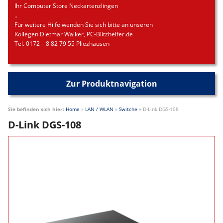
Ihr Computer Store Neckartenzlingen
..
Für weitere Hilfe wenden Sie sich bitte an unseren
Kollegen Dietmar Walker, PC-Blitzhelfer.de
Tel. 0172 – 8 82 79 55 Pliezhausen
Zur Produktnavigation
Sie befinden sich hier:
Home
»
LAN / WLAN
»
Switche
»
D-Link DGS-108
D-Link DGS-108