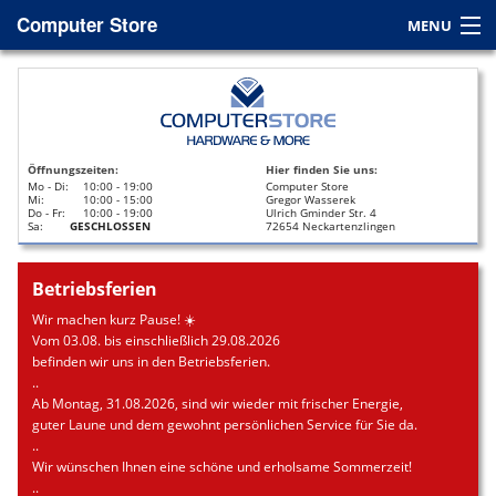
Computer Store
MENU
Home
Service
Öffnungszeiten:
Hier finden Sie uns:
Leasing
Mo - Di:
10:00 - 19:00
Computer Store
Mi:
10:00 - 15:00
Gregor Wasserek
Do - Fr:
10:00 - 19:00
Ulrich Gminder Str. 4
Datenrettung
Sa:
GESCHLOSSEN
72654 Neckartenzlingen
Kontakt / Anfahrt
Betriebsferien
Wir machen kurz Pause! ☀️
Vom 03.08. bis einschließlich 29.08.2026
befinden wir uns in den Betriebsferien.
..
Ab Montag, 31.08.2026, sind wir wieder mit frischer Energie,
guter Laune und dem gewohnt persönlichen Service für Sie da.
..
Wir wünschen Ihnen eine schöne und erholsame Sommerzeit!
..