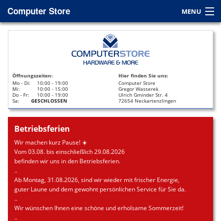
Computer Store
MENU
Home
Service
Öffnungszeiten:
Hier finden Sie uns:
Leasing
Mo - Di:
10:00 - 19:00
Computer Store
Mi:
10:00 - 15:00
Gregor Wasserek
Do - Fr:
10:00 - 19:00
Ulrich Gminder Str. 4
Datenrettung
Sa:
GESCHLOSSEN
72654 Neckartenzlingen
Kontakt / Anfahrt
Betriebsferien
Wir machen kurz Pause! ☀️
Vom 03.08. bis einschließlich 29.08.2026
befinden wir uns in den Betriebsferien.
..
Ab Montag, 31.08.2026, sind wir wieder mit frischer Energie,
guter Laune und dem gewohnt persönlichen Service für Sie da.
..
Wir wünschen Ihnen eine schöne und erholsame Sommerzeit!
..