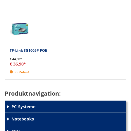
TP-Link SG1005P POE
€ 44,90*
€ 36,90*
im Zulauf
Produktnavigation:
PC-Systeme
+
Notebooks
+