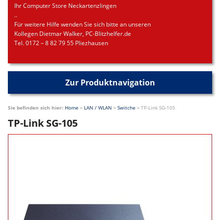
Ihr Computer Store Neckartenzlingen
..
Für weitere Hilfe wenden Sie sich bitte an unseren
Kollegen Dietmar Walker, PC-Blitzhelfer.de
Tel. 0172 – 8 82 79 55 Pliezhausen
Zur Produktnavigation
Sie befinden sich hier:
Home
»
LAN / WLAN
»
Switche
»
TP-Link SG-105
TP-Link SG-105