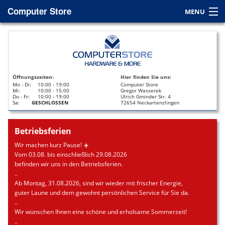
Computer Store
MENU
Home
Service
Öffnungszeiten:
Hier finden Sie uns:
Leasing
Mo - Di:
10:00 - 19:00
Computer Store
Mi:
10:00 - 15:00
Gregor Wasserek
Do - Fr:
10:00 - 19:00
Ulrich Gminder Str. 4
Datenrettung
Sa:
GESCHLOSSEN
72654 Neckartenzlingen
Kontakt / Anfahrt
Betriebsferien
Wir machen kurz Pause! ☀️
Vom 03.08. bis einschließlich 29.08.2026
befinden wir uns in den Betriebsferien.
..
Ab Montag, 31.08.2026, sind wir wieder mit frischer Energie,
guter Laune und dem gewohnt persönlichen Service für Sie da.
..
Wir wünschen Ihnen eine schöne und erholsame Sommerzeit!
..