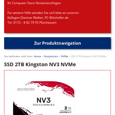
Ihr Computer Store Neckartenzlingen
..
Für weitere Hilfe wenden Sie sich bitte an unseren
Kollegen Dietmar Walker, PC-Blitzhelfer.de
Tel. 0172 – 8 82 79 55 Pliezhausen
Zur Produktnavigation
Sie befinden sich hier:
Home
»
Festplatten
»
NVMe
»
SSD 2TB Kingston NV3 NVMe
SSD 2TB Kingston NV3 NVMe