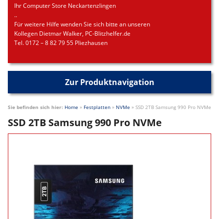
Ihr Computer Store Neckartenzlingen
..
Für weitere Hilfe wenden Sie sich bitte an unseren
Kollegen Dietmar Walker, PC-Blitzhelfer.de
Tel. 0172 – 8 82 79 55 Pliezhausen
Zur Produktnavigation
Sie befinden sich hier:
Home
»
Festplatten
»
NVMe
»
SSD 2TB Samsung 990 Pro NVMe
SSD 2TB Samsung 990 Pro NVMe