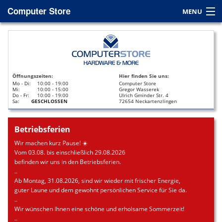
Computer Store
MENU
Home
Service
Öffnungszeiten:
Hier finden Sie uns:
Leasing
Mo - Di:
10:00 - 19:00
Computer Store
Mi:
10:00 - 15:00
Gregor Wasserek
Do - Fr:
10:00 - 19:00
Ulrich Gminder Str. 4
Datenrettung
Sa:
GESCHLOSSEN
72654 Neckartenzlingen
Kontakt / Anfahrt
Betriebsferien
Wir machen kurz Pause! ☀️
Vom 03.08. bis einschließlich 29.08.2026
befinden wir uns in den Betriebsferien.
..
Ab Montag, 31.08.2026, sind wir wieder mit frischer Energie,
guter Laune und dem gewohnt persönlichen Service für Sie da.
..
Wir wünschen Ihnen eine schöne und erholsame Sommerzeit!
..