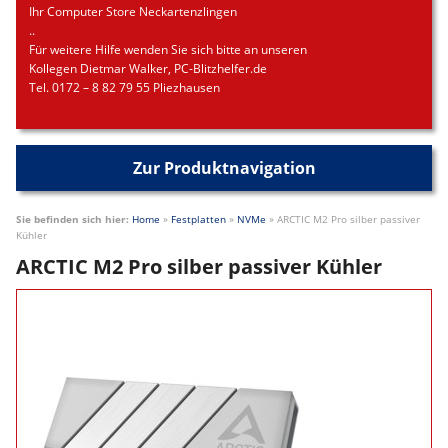
Ihr Computer Store Neckartenzlingen
..
Für weitere Hilfe wenden Sie sich bitte an unseren
Kollegen Dietmar Walker, PC-Blitzhelfer.de
Tel. 0172 – 8 82 79 55 Pliezhausen
Zur Produktnavigation
Sie befinden sich hier:
Home
»
Festplatten
»
NVMe
»
ARCTIC M2 Pro silber passiver
Kühler
ARCTIC M2 Pro silber passiver Kühler