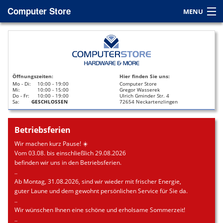
Computer Store
MENU
Home
Service
Öffnungszeiten:
Hier finden Sie uns:
Leasing
Mo - Di:
10:00 - 19:00
Computer Store
Mi:
10:00 - 15:00
Gregor Wasserek
Do - Fr:
10:00 - 19:00
Ulrich Gminder Str. 4
Datenrettung
Sa:
GESCHLOSSEN
72654 Neckartenzlingen
Kontakt / Anfahrt
Betriebsferien
Wir machen kurz Pause! ☀️
Vom 03.08. bis einschließlich 29.08.2026
befinden wir uns in den Betriebsferien.
..
Ab Montag, 31.08.2026, sind wir wieder mit frischer Energie,
guter Laune und dem gewohnt persönlichen Service für Sie da.
..
Wir wünschen Ihnen eine schöne und erholsame Sommerzeit!
..