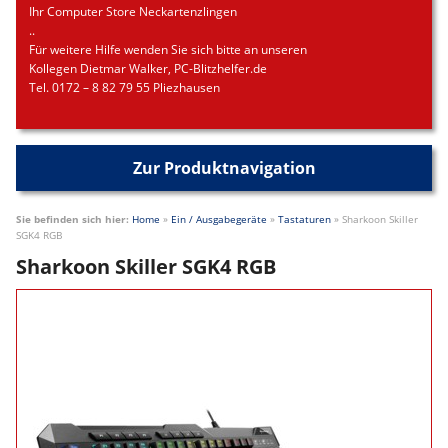
Ihr Computer Store Neckartenzlingen
..
Für weitere Hilfe wenden Sie sich bitte an unseren
Kollegen Dietmar Walker, PC-Blitzhelfer.de
Tel. 0172 – 8 82 79 55 Pliezhausen
Zur Produktnavigation
Sie befinden sich hier:
Home
»
Ein / Ausgabegeräte
»
Tastaturen
»
Sharkoon Skiller
SGK4 RGB
Sharkoon Skiller SGK4 RGB