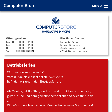
Computer Store
MENU
Home
Service
Öffnungszeiten:
Hier finden Sie uns:
Leasing
Mo - Di:
10:00 - 19:00
Computer Store
Mi:
10:00 - 15:00
Gregor Wasserek
Do - Fr:
10:00 - 19:00
Ulrich Gminder Str. 4
Datenrettung
Sa:
GESCHLOSSEN
72654 Neckartenzlingen
Kontakt / Anfahrt
Betriebsferien
Wir machen kurz Pause! ☀️
Vom 03.08. bis einschließlich 29.08.2026
befinden wir uns in den Betriebsferien.
..
Ab Montag, 31.08.2026, sind wir wieder mit frischer Energie,
guter Laune und dem gewohnt persönlichen Service für Sie da.
..
Wir wünschen Ihnen eine schöne und erholsame Sommerzeit!
..