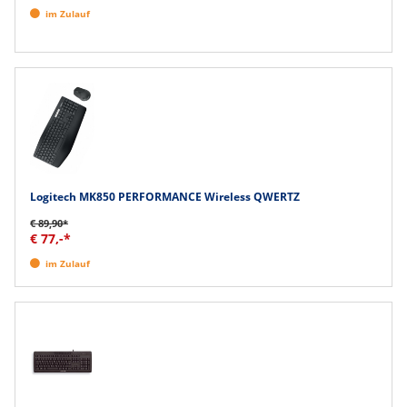
im Zulauf
Logitech MK850 PERFORMANCE Wireless QWERTZ
€ 89,90*
€ 77,-*
im Zulauf