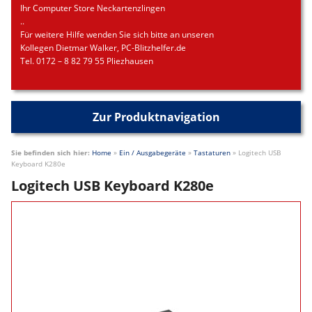
Ihr Computer Store Neckartenzlingen
..
Für weitere Hilfe wenden Sie sich bitte an unseren
Kollegen Dietmar Walker, PC-Blitzhelfer.de
Tel. 0172 – 8 82 79 55 Pliezhausen
Zur Produktnavigation
Sie befinden sich hier:
Home
»
Ein / Ausgabegeräte
»
Tastaturen
»
Logitech USB
Keyboard K280e
Logitech USB Keyboard K280e