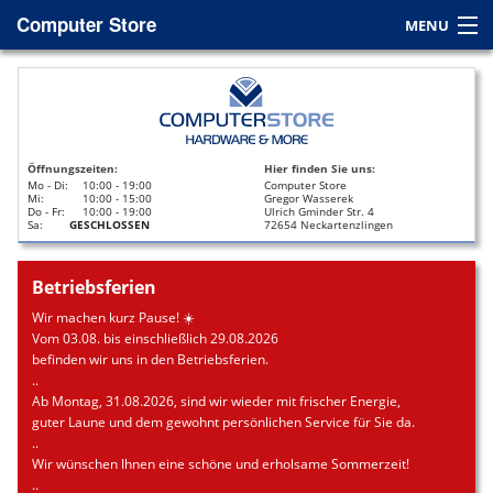
Computer Store
MENU
Home
Service
Öffnungszeiten:
Hier finden Sie uns:
Leasing
Mo - Di:
10:00 - 19:00
Computer Store
Mi:
10:00 - 15:00
Gregor Wasserek
Do - Fr:
10:00 - 19:00
Ulrich Gminder Str. 4
Datenrettung
Sa:
GESCHLOSSEN
72654 Neckartenzlingen
Kontakt / Anfahrt
Betriebsferien
Wir machen kurz Pause! ☀️
Vom 03.08. bis einschließlich 29.08.2026
befinden wir uns in den Betriebsferien.
..
Ab Montag, 31.08.2026, sind wir wieder mit frischer Energie,
guter Laune und dem gewohnt persönlichen Service für Sie da.
..
Wir wünschen Ihnen eine schöne und erholsame Sommerzeit!
..