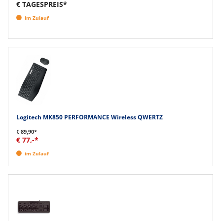
€ TAGESPREIS*
im Zulauf
Logitech MK850 PERFORMANCE Wireless QWERTZ
€ 89,90*
€ 77,-*
im Zulauf