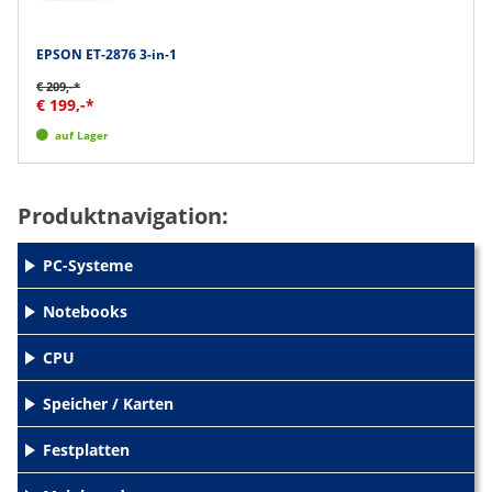
EPSON ET-2876 3-in-1
€ 209,-*
€ 199,-*
auf Lager
Produktnavigation:
PC-Systeme
+
Notebooks
+
CPU
+
Speicher / Karten
+
Festplatten
+