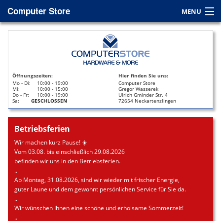
Computer Store
MENU
Home
Service
Öffnungszeiten:
Hier finden Sie uns:
Leasing
Mo - Di:
10:00 - 19:00
Computer Store
Mi:
10:00 - 15:00
Gregor Wasserek
Do - Fr:
10:00 - 19:00
Ulrich Gminder Str. 4
Datenrettung
Sa:
GESCHLOSSEN
72654 Neckartenzlingen
Kontakt / Anfahrt
Betriebsferien
Wir machen kurz Pause! ☀️
Vom 03.08. bis einschließlich 29.08.2026
befinden wir uns in den Betriebsferien.
..
Ab Montag, 31.08.2026, sind wir wieder mit frischer Energie,
guter Laune und dem gewohnt persönlichen Service für Sie da.
..
Wir wünschen Ihnen eine schöne und erholsame Sommerzeit!
..