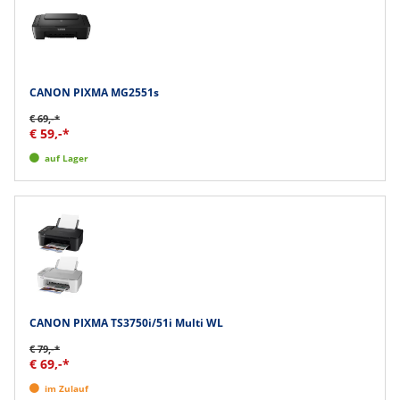
CANON PIXMA MG2551s
€ 69,-*
€ 59,-*
auf Lager
CANON PIXMA TS3750i/51i Multi WL
€ 79,-*
€ 69,-*
im Zulauf