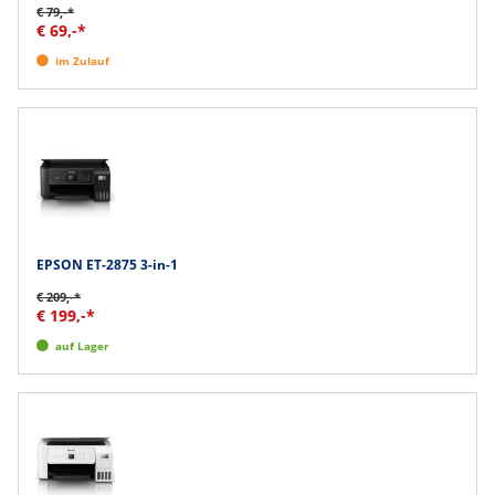
€ 79,-*
€ 69,-*
im Zulauf
EPSON ET-2875 3-in-1
€ 209,-*
€ 199,-*
auf Lager