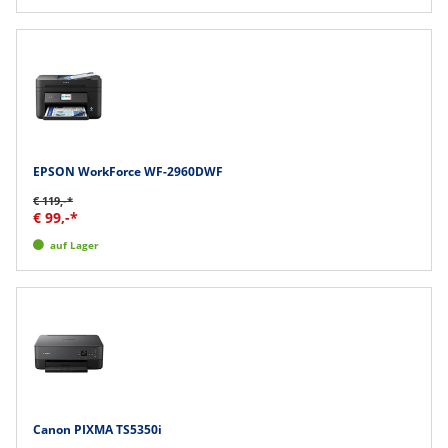
EPSON WorkForce WF-2960DWF
€ 119,-*
€ 99,-*
auf Lager
Canon PIXMA TS5350i