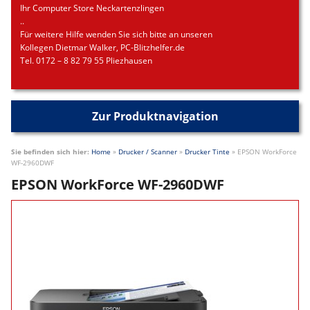
Ihr Computer Store Neckartenzlingen
..
Für weitere Hilfe wenden Sie sich bitte an unseren
Kollegen Dietmar Walker, PC-Blitzhelfer.de
Tel. 0172 – 8 82 79 55 Pliezhausen
Zur Produktnavigation
Sie befinden sich hier:
Home
»
Drucker / Scanner
»
Drucker Tinte
»
EPSON WorkForce
WF-2960DWF
EPSON WorkForce WF-2960DWF