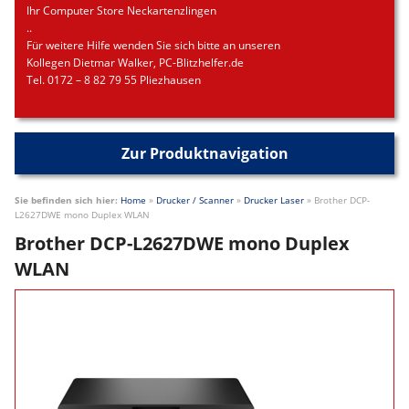
Ihr Computer Store Neckartenzlingen
..
Für weitere Hilfe wenden Sie sich bitte an unseren
Kollegen Dietmar Walker, PC-Blitzhelfer.de
Tel. 0172 – 8 82 79 55 Pliezhausen
Zur Produktnavigation
Sie befinden sich hier:
Home
»
Drucker / Scanner
»
Drucker Laser
»
Brother DCP-
L2627DWE mono Duplex WLAN
Brother DCP-L2627DWE mono Duplex
WLAN