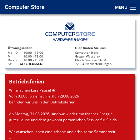
Computer Store
MENU
Home
Service
Öffnungszeiten:
Hier finden Sie uns:
Leasing
Mo - Di:
10:00 - 19:00
Computer Store
Mi:
10:00 - 15:00
Gregor Wasserek
Do - Fr:
10:00 - 19:00
Ulrich Gminder Str. 4
Datenrettung
Sa:
GESCHLOSSEN
72654 Neckartenzlingen
Kontakt / Anfahrt
Betriebsferien
Wir machen kurz Pause! ☀️
Vom 03.08. bis einschließlich 29.08.2026
befinden wir uns in den Betriebsferien.
..
Ab Montag, 31.08.2026, sind wir wieder mit frischer Energie,
guter Laune und dem gewohnt persönlichen Service für Sie da.
..
Wir wünschen Ihnen eine schöne und erholsame Sommerzeit!
..